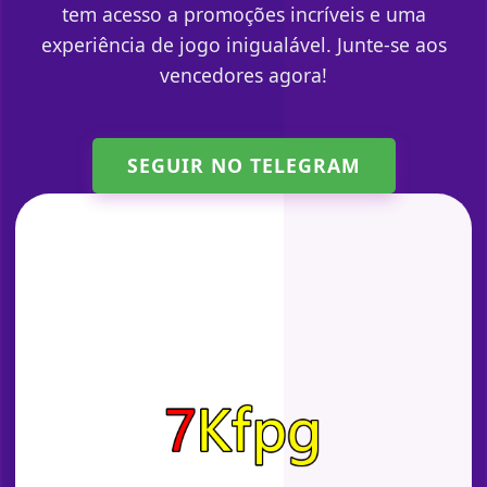
tem acesso a promoções incríveis e uma
experiência de jogo inigualável. Junte-se aos
vencedores agora!
SEGUIR NO TELEGRAM