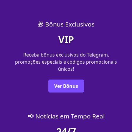
🎁 Bônus Exclusivos
VIP
Receba bônus exclusivos do Telegram,
promoções especiais e códigos promocionais
únicos!
Ver Bônus
📢 Notícias em Tempo Real
24/7