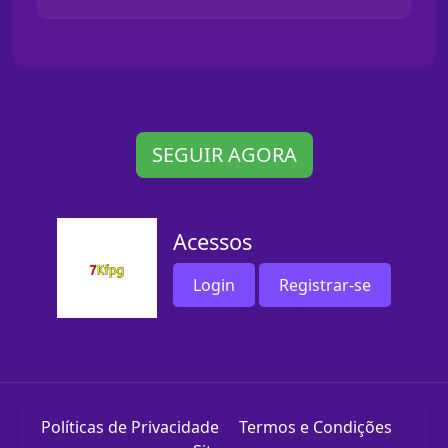
SEGUIR AGORA
Acessos
Login
Registrar-se
Políticas de Privacidade
Termos e Condições