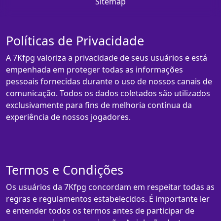
Sitemap
Políticas de Privacidade
A 7Kfpg valoriza a privacidade de seus usuários e está
empenhada em proteger todas as informações
pessoais fornecidas durante o uso de nossos canais de
comunicação. Todos os dados coletados são utilizados
exclusivamente para fins de melhoria contínua da
experiência de nossos jogadores.
Termos e Condições
Os usuários da 7Kfpg concordam em respeitar todas as
regras e regulamentos estabelecidos. É importante ler
e entender todos os termos antes de participar de