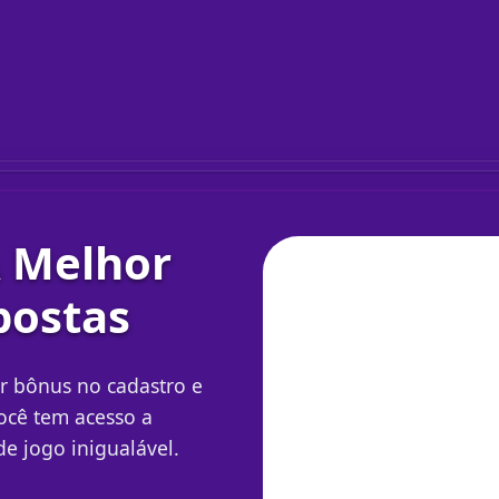
A Melhor
postas
r bônus no cadastro e
ocê tem acesso a
e jogo inigualável.