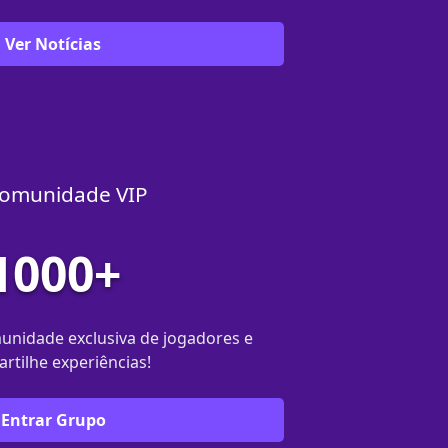
Ver Notícias
Comunidade VIP
1000+
unidade exclusiva de jogadores e
rtilhe experiências!
Entrar Grupo