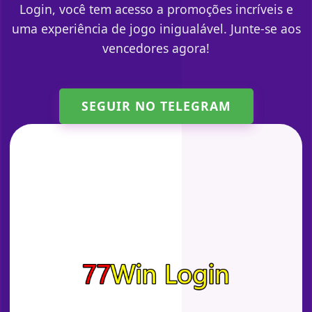
Login, você tem acesso a promoções incríveis e
uma experiência de jogo inigualável. Junte-se aos
vencedores agora!
SEGUIR NO TELEGRAM