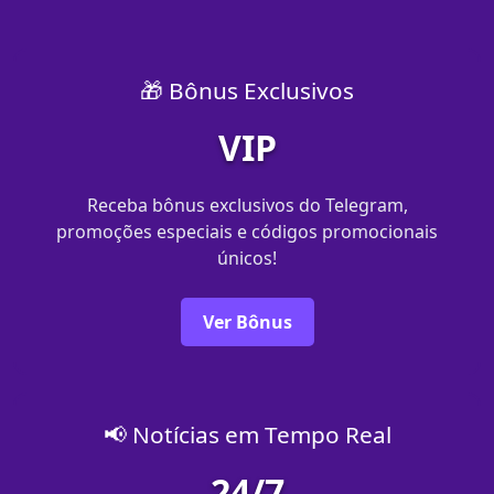
🎁 Bônus Exclusivos
VIP
Receba bônus exclusivos do Telegram,
promoções especiais e códigos promocionais
únicos!
Ver Bônus
📢 Notícias em Tempo Real
24/7