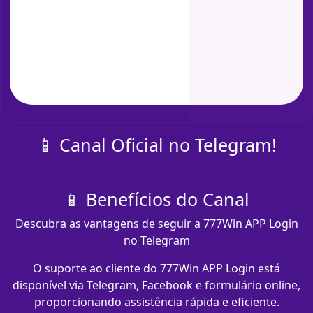
📱 Canal Oficial no Telegram!
📱 Benefícios do Canal
Descubra as vantagens de seguir a 777Win APP Login
no Telegram
O suporte ao cliente do 777Win APP Login está
disponível via Telegram, Facebook e formulário online,
proporcionando assistência rápida e eficiente.