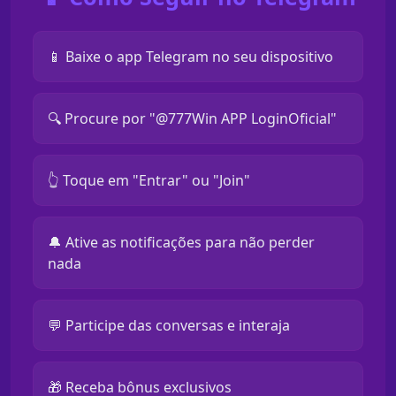
📱 Baixe o app Telegram no seu dispositivo
🔍 Procure por "@777Win APP LoginOficial"
👆 Toque em "Entrar" ou "Join"
🔔 Ative as notificações para não perder
nada
💬 Participe das conversas e interaja
🎁 Receba bônus exclusivos