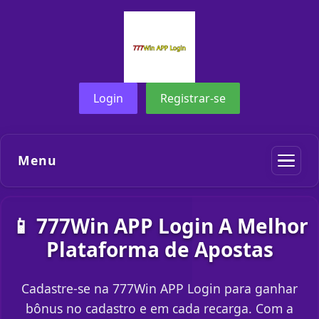
Login
Registrar-se
Menu
📱 777Win APP Login A Melhor
Plataforma de Apostas
Cadastre-se na 777Win APP Login para ganhar
bônus no cadastro e em cada recarga. Com a