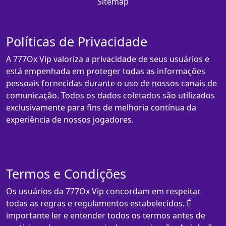
Sitemap
Políticas de Privacidade
A 777Ox Vip valoriza a privacidade de seus usuários e
está empenhada em proteger todas as informações
pessoais fornecidas durante o uso de nossos canais de
comunicação. Todos os dados coletados são utilizados
exclusivamente para fins de melhoria contínua da
experiência de nossos jogadores.
Termos e Condições
Os usuários da 777Ox Vip concordam em respeitar
todas as regras e regulamentos estabelecidos. É
importante ler e entender todos os termos antes de