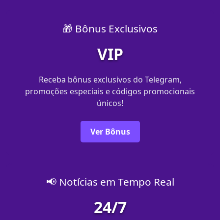
🎁 Bônus Exclusivos
VIP
Receba bônus exclusivos do Telegram,
promoções especiais e códigos promocionais
únicos!
Ver Bônus
📢 Notícias em Tempo Real
24/7