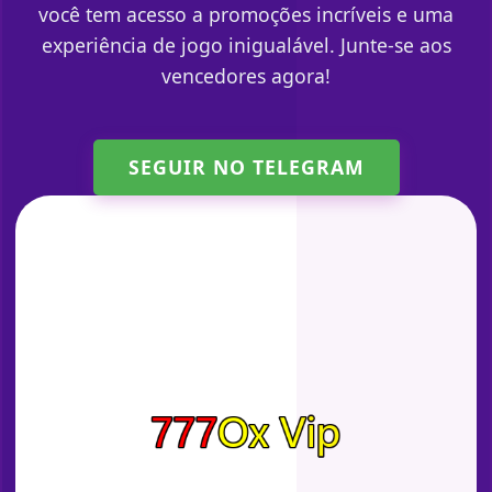
você tem acesso a promoções incríveis e uma
experiência de jogo inigualável. Junte-se aos
vencedores agora!
SEGUIR NO TELEGRAM