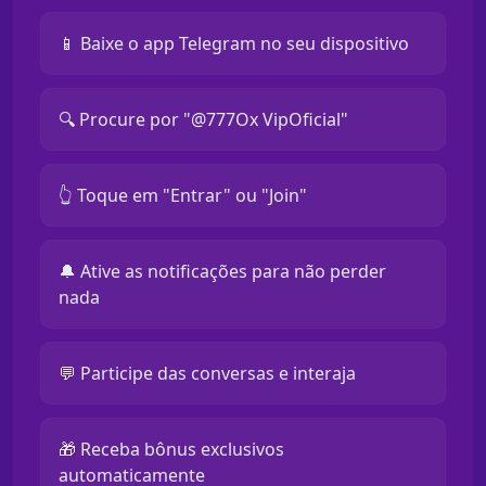
📱 Baixe o app Telegram no seu dispositivo
🔍 Procure por "@777Ox VipOficial"
👆 Toque em "Entrar" ou "Join"
🔔 Ative as notificações para não perder
nada
💬 Participe das conversas e interaja
🎁 Receba bônus exclusivos
automaticamente