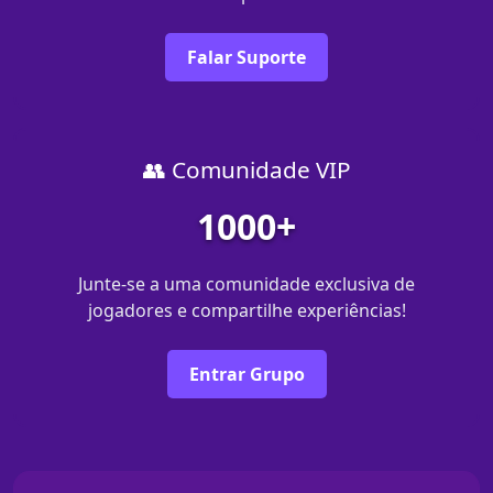
Falar Suporte
👥 Comunidade VIP
1000+
Junte-se a uma comunidade exclusiva de
jogadores e compartilhe experiências!
Entrar Grupo