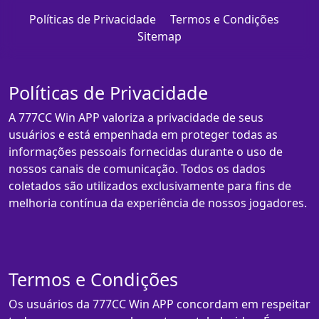
Políticas de Privacidade
Termos e Condições
Sitemap
Políticas de Privacidade
A 777CC Win APP valoriza a privacidade de seus
usuários e está empenhada em proteger todas as
informações pessoais fornecidas durante o uso de
nossos canais de comunicação. Todos os dados
coletados são utilizados exclusivamente para fins de
melhoria contínua da experiência de nossos jogadores.
Termos e Condições
Os usuários da 777CC Win APP concordam em respeitar