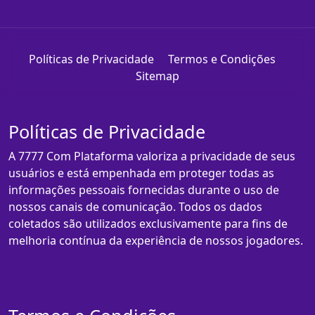
Políticas de Privacidade
Termos e Condições
Sitemap
Políticas de Privacidade
A 7777 Com Plataforma valoriza a privacidade de seus
usuários e está empenhada em proteger todas as
informações pessoais fornecidas durante o uso de
nossos canais de comunicação. Todos os dados
coletados são utilizados exclusivamente para fins de
melhoria contínua da experiência de nossos jogadores.