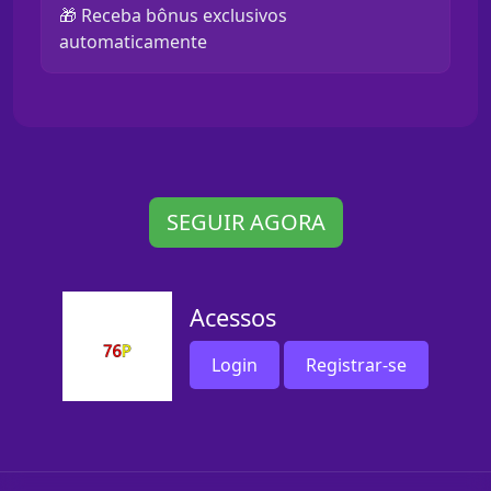
🎁 Receba bônus exclusivos
automaticamente
SEGUIR AGORA
Acessos
Login
Registrar-se