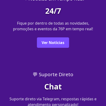
24/7
Fique por dentro de todas as novidades,
promoções e eventos da 76P em tempo real!
Ver Notícias
💬 Suporte Direto
Chat
Suporte direto via Telegram, respostas rápidas e
atendimento personalizado!