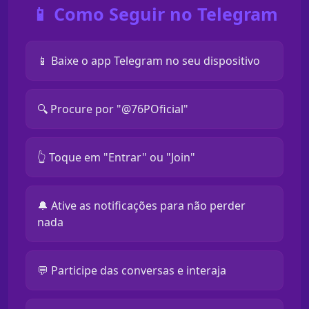
📱 Como Seguir no Telegram
📱 Baixe o app Telegram no seu dispositivo
🔍 Procure por "@76POficial"
👆 Toque em "Entrar" ou "Join"
🔔 Ative as notificações para não perder
nada
💬 Participe das conversas e interaja