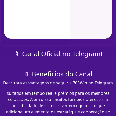
📱 Canal Oficial no Telegram!
📱 Benefícios do Canal
Descubra as vantagens de seguir a 705Win no Telegram
sultados em tempo real e prêmios para os melhores
colocados. Além disso, muitos torneios oferecem a
possibilidade de se inscrever em equipes, o que
adiciona um elemento de estratégia e cooperação ao