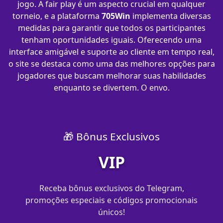
jogo. A fair play é um aspecto crucial em qualquer
torneio, e a plataforma
705Win
implementa diversas
medidas para garantir que todos os participantes
tenham oportunidades iguais. Oferecendo uma
interface amigável e suporte ao cliente em tempo real,
o site se destaca como uma das melhores opções para
jogadores que buscam melhorar suas habilidades
enquanto se divertem. O envo.
🎁 Bônus Exclusivos
VIP
Receba bônus exclusivos do Telegram,
promoções especiais e códigos promocionais
únicos!