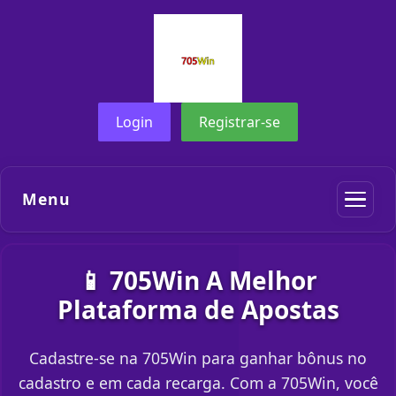
Login
Registrar-se
Menu
📱 705Win A Melhor
Plataforma de Apostas
Cadastre-se na 705Win para ganhar bônus no
cadastro e em cada recarga. Com a 705Win, você