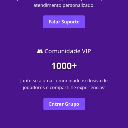
atendimento personalizado!
Falar Suporte
👥 Comunidade VIP
1000+
Junte-se a uma comunidade exclusiva de
jogadores e compartilhe experiências!
Entrar Grupo