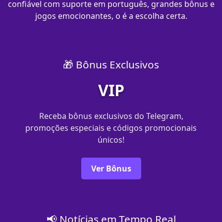
confiável com suporte em português, grandes bônus e
jogos emocionantes, o é a escolha certa.
🎁 Bônus Exclusivos
VIP
Receba bônus exclusivos do Telegram,
promoções especiais e códigos promocionais
únicos!
Ver Bônus
📢 Notícias em Tempo Real