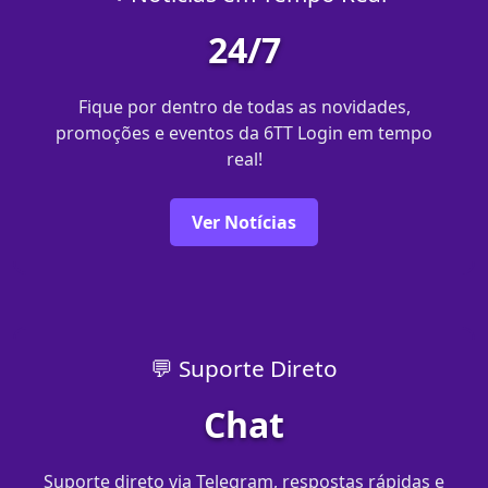
24/7
Fique por dentro de todas as novidades,
promoções e eventos da 6TT Login em tempo
real!
Ver Notícias
💬 Suporte Direto
Chat
Suporte direto via Telegram, respostas rápidas e