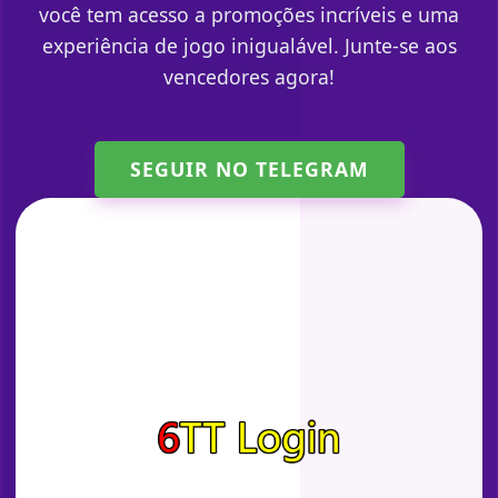
você tem acesso a promoções incríveis e uma
experiência de jogo inigualável. Junte-se aos
vencedores agora!
SEGUIR NO TELEGRAM