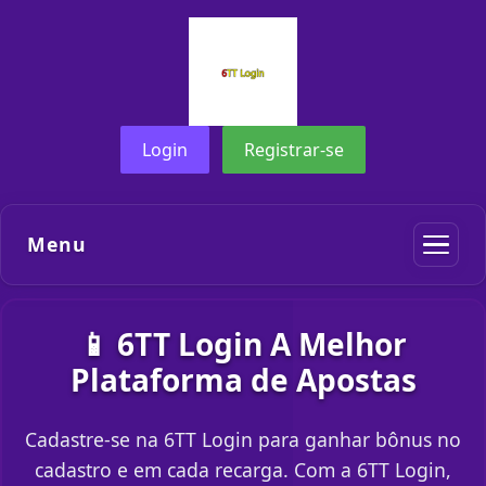
Login
Registrar-se
Menu
📱 6TT Login A Melhor
Plataforma de Apostas
Cadastre-se na 6TT Login para ganhar bônus no
cadastro e em cada recarga. Com a 6TT Login,