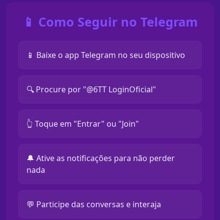
📱 Como Seguir no Telegram
📱 Baixe o app Telegram no seu dispositivo
🔍 Procure por "@6TT LoginOficial"
👆 Toque em "Entrar" ou "Join"
🔔 Ative as notificações para não perder
nada
💬 Participe das conversas e interaja