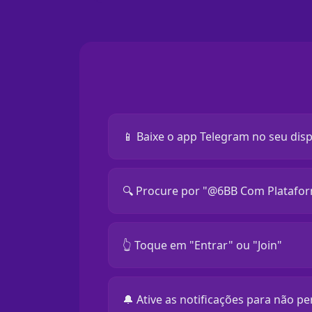
📱 Baixe o app Telegram no seu disp
🔍 Procure por "@6BB Com Platafor
👆 Toque em "Entrar" ou "Join"
🔔 Ative as notificações para não p