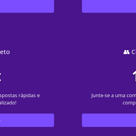
reto
👥 
t
espostas rápidas e
Junte-se a uma com
lizado!
compa
e