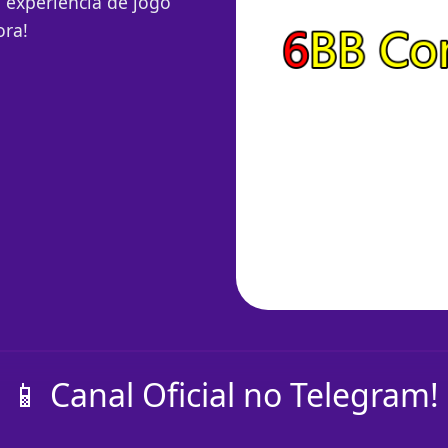
 experiência de jogo
ora!
📱 Canal Oficial no Telegram!