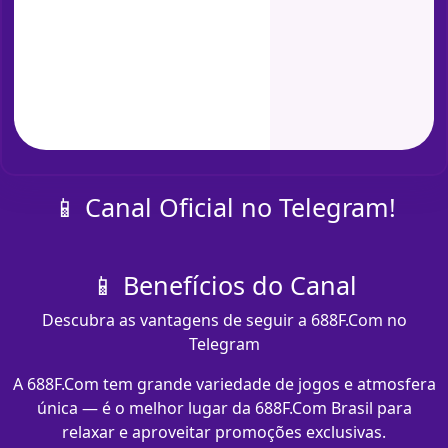
📱 Canal Oficial no Telegram!
📱 Benefícios do Canal
Descubra as vantagens de seguir a 688F.Com no
Telegram
A 688F.Com tem grande variedade de jogos e atmosfera
única — é o melhor lugar da 688F.Com Brasil para
relaxar e aproveitar promoções exclusivas.