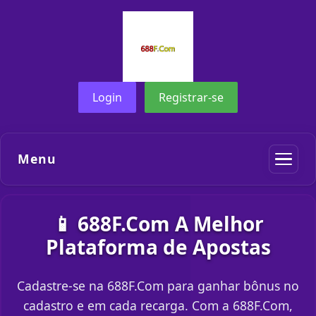
Login
Registrar-se
Menu
📱 688F.Com A Melhor
Plataforma de Apostas
Cadastre-se na 688F.Com para ganhar bônus no
cadastro e em cada recarga. Com a 688F.Com,