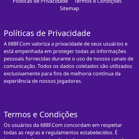
Políticas de Privacidade
Termos e Condições
Sitemap
Políticas de Privacidade
A 688F.Com valoriza a privacidade de seus usuários e
está empenhada em proteger todas as informações
pessoais fornecidas durante o uso de nossos canais de
comunicação. Todos os dados coletados são utilizados
exclusivamente para fins de melhoria contínua da
experiência de nossos jogadores.
Termos e Condições
Os usuários da 688F.Com concordam em respeitar
todas as regras e regulamentos estabelecidos. É