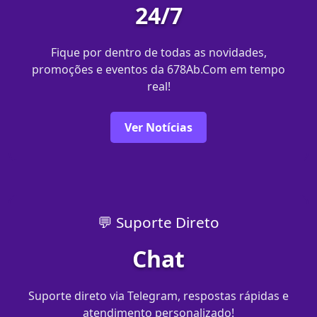
24/7
Fique por dentro de todas as novidades,
promoções e eventos da 678Ab.Com em tempo
real!
Ver Notícias
💬 Suporte Direto
Chat
Suporte direto via Telegram, respostas rápidas e
atendimento personalizado!