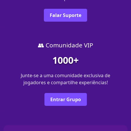
Falar Suporte
👥 Comunidade VIP
1000+
Junte-se a uma comunidade exclusiva de
jogadores e compartilhe experiências!
Entrar Grupo