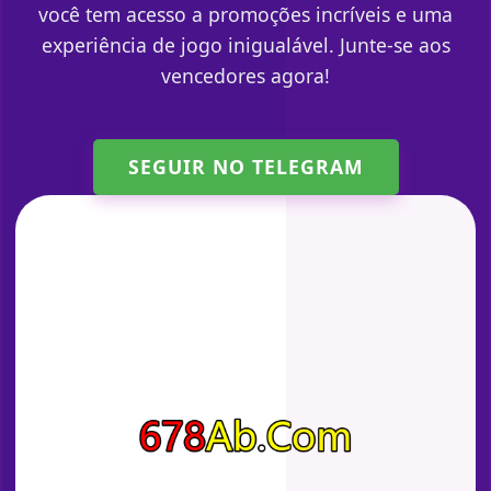
você tem acesso a promoções incríveis e uma
experiência de jogo inigualável. Junte-se aos
vencedores agora!
SEGUIR NO TELEGRAM