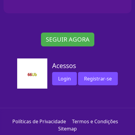
SEGUIR AGORA
Acessos
Login
Registrar-se
Políticas de Privacidade
Termos e Condições
Sitemap