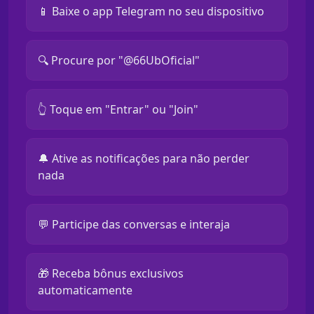
📱 Baixe o app Telegram no seu dispositivo
🔍 Procure por "@66UbOficial"
👆 Toque em "Entrar" ou "Join"
🔔 Ative as notificações para não perder
nada
💬 Participe das conversas e interaja
🎁 Receba bônus exclusivos
automaticamente