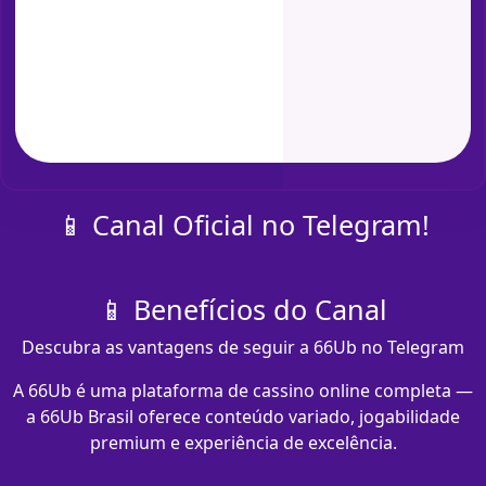
📱 Canal Oficial no Telegram!
📱 Benefícios do Canal
Descubra as vantagens de seguir a 66Ub no Telegram
A 66Ub é uma plataforma de cassino online completa —
a 66Ub Brasil oferece conteúdo variado, jogabilidade
premium e experiência de excelência.