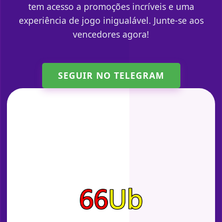
tem acesso a promoções incríveis e uma
experiência de jogo inigualável. Junte-se aos
vencedores agora!
SEGUIR NO TELEGRAM