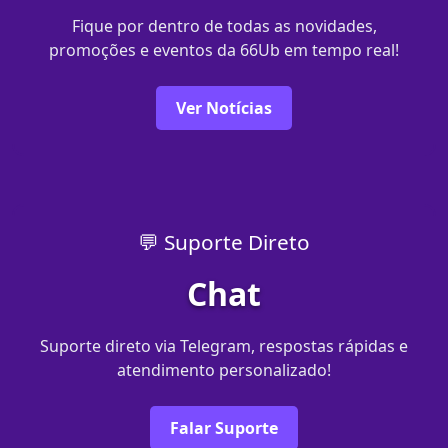
Fique por dentro de todas as novidades,
promoções e eventos da 66Ub em tempo real!
Ver Notícias
💬 Suporte Direto
Chat
Suporte direto via Telegram, respostas rápidas e
atendimento personalizado!
Falar Suporte