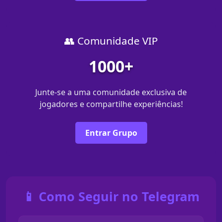
👥 Comunidade VIP
1000+
Junte-se a uma comunidade exclusiva de
jogadores e compartilhe experiências!
Entrar Grupo
📱 Como Seguir no Telegram