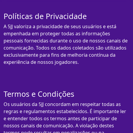
Políticas de Privacidade
A 5JJ valoriza a privacidade de seus usuários e está
empenhada em proteger todas as informações
pessoais fornecidas durante o uso de nossos canais de
comunicação. Todos os dados coletados são utilizados
exclusivamente para fins de melhoria contínua da
experiência de nossos jogadores.
Termos e Condições
Os usuários da 5JJ concordam em respeitar todas as
regras e regulamentos estabelecidos. É importante ler
e entender todos os termos antes de participar de
nossos canais de comunicação. A violação destes
termos pode resultar em penalizações ou na