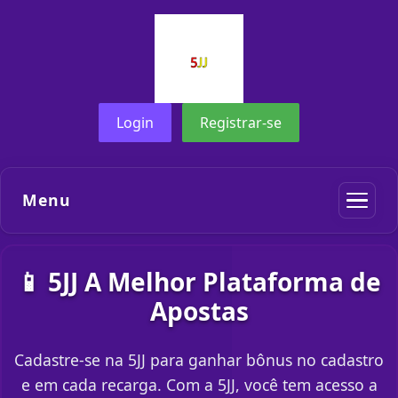
Login
Registrar-se
Menu
📱 5JJ A Melhor Plataforma de
Apostas
Cadastre-se na 5JJ para ganhar bônus no cadastro
e em cada recarga. Com a 5JJ, você tem acesso a