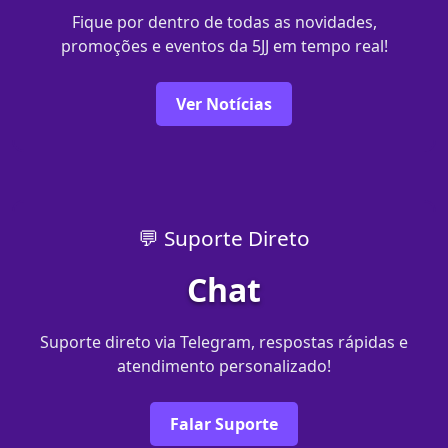
Fique por dentro de todas as novidades,
promoções e eventos da 5JJ em tempo real!
Ver Notícias
💬 Suporte Direto
Chat
Suporte direto via Telegram, respostas rápidas e
atendimento personalizado!
Falar Suporte