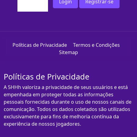
Login
Registrar-se
Políticas de Privacidade
Termos e Condições
Sitemap
Políticas de Privacidade
A 5HHh valoriza a privacidade de seus usuários e está
empenhada em proteger todas as informações
pessoais fornecidas durante o uso de nossos canais de
comunicação. Todos os dados coletados são utilizados
exclusivamente para fins de melhoria contínua da
experiência de nossos jogadores.