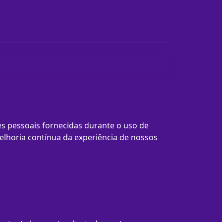
s pessoais fornecidas durante o uso de
elhoria contínua da experiência de nossos