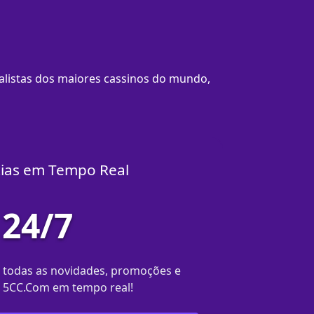
alistas dos maiores cassinos do mundo,
cias em Tempo Real
24/7
e todas as novidades, promoções e
 5CC.Com em tempo real!