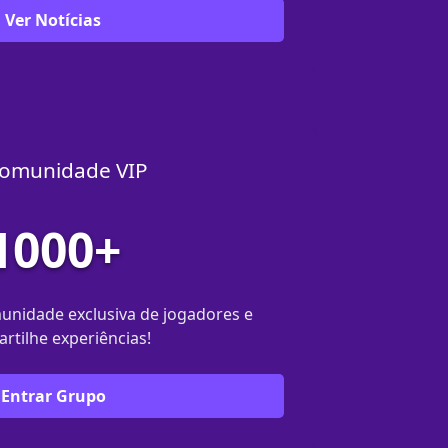
Ver Notícias
Comunidade VIP
1000+
unidade exclusiva de jogadores e
rtilhe experiências!
Entrar Grupo