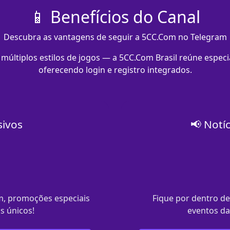
📱 Benefícios do Canal
Descubra as vantagens de seguir a 5CC.Com no Telegram
últiplos estilos de jogos — a 5CC.Com Brasil reúne especi
oferecendo login e registro integrados.
sivos
📢 Notí
m, promoções especiais
Fique por dentro d
s únicos!
eventos da