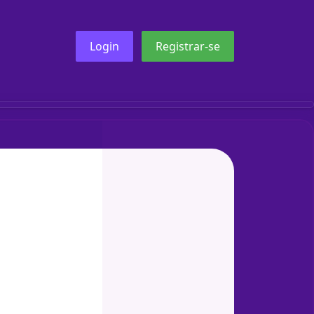
Login
Registrar-se