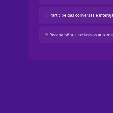
💬 Participe das conversas e interaj
🎁 Receba bônus exclusivos autom