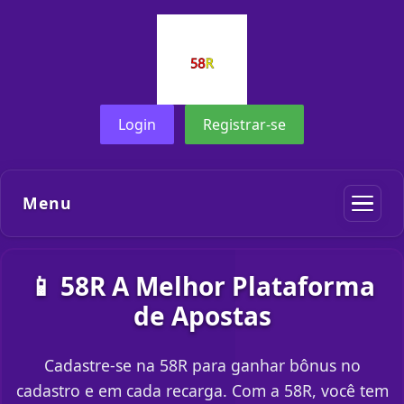
Login
Registrar-se
Menu
📱 58R A Melhor Plataforma
de Apostas
Cadastre-se na 58R para ganhar bônus no
cadastro e em cada recarga. Com a 58R, você tem