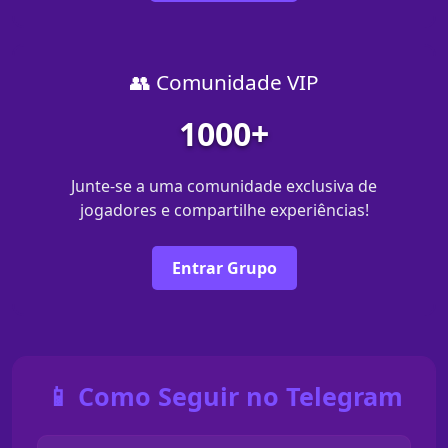
👥 Comunidade VIP
1000+
Junte-se a uma comunidade exclusiva de
jogadores e compartilhe experiências!
Entrar Grupo
📱 Como Seguir no Telegram