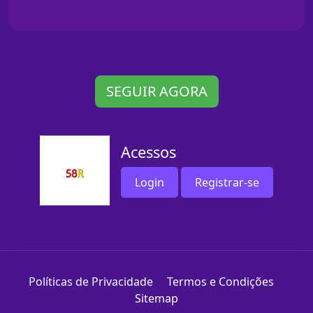
SEGUIR AGORA
Acessos
Login
Registrar-se
Políticas de Privacidade
Termos e Condições
Sitemap