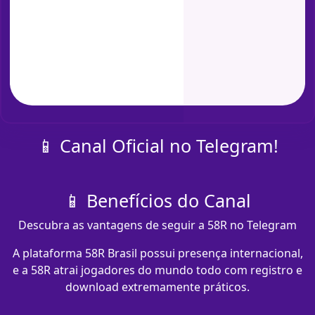
📱 Canal Oficial no Telegram!
📱 Benefícios do Canal
Descubra as vantagens de seguir a 58R no Telegram
A plataforma 58R Brasil possui presença internacional,
e a 58R atrai jogadores do mundo todo com registro e
download extremamente práticos.