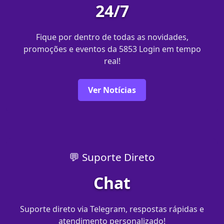
24/7
Fique por dentro de todas as novidades,
promoções e eventos da 5853 Login em tempo
real!
Ver Notícias
💬 Suporte Direto
Chat
Suporte direto via Telegram, respostas rápidas e
atendimento personalizado!