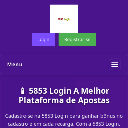
Login
Registrar-se
Menu
📱 5853 Login A Melhor
Plataforma de Apostas
Cadastre-se na 5853 Login para ganhar bônus no
cadastro e em cada recarga. Com a 5853 Login,