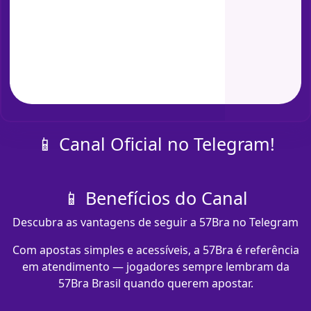
📱 Canal Oficial no Telegram!
📱 Benefícios do Canal
Descubra as vantagens de seguir a 57Bra no Telegram
Com apostas simples e acessíveis, a 57Bra é referência
em atendimento — jogadores sempre lembram da
57Bra Brasil quando querem apostar.