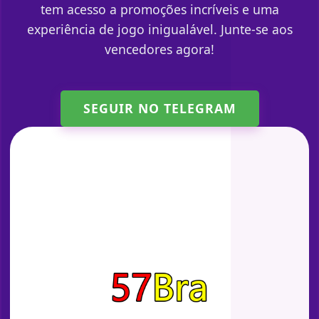
tem acesso a promoções incríveis e uma
experiência de jogo inigualável. Junte-se aos
vencedores agora!
SEGUIR NO TELEGRAM