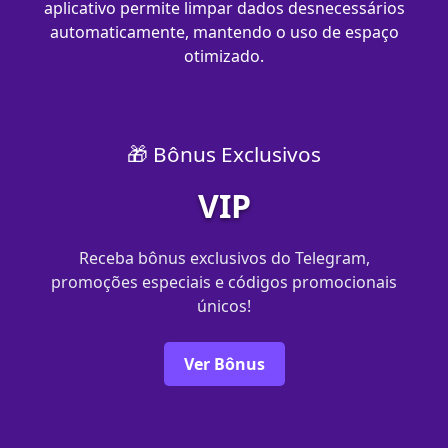
aplicativo permite limpar dados desnecessários
automaticamente, mantendo o uso de espaço
otimizado.
🎁 Bônus Exclusivos
VIP
Receba bônus exclusivos do Telegram,
promoções especiais e códigos promocionais
únicos!
Ver Bônus