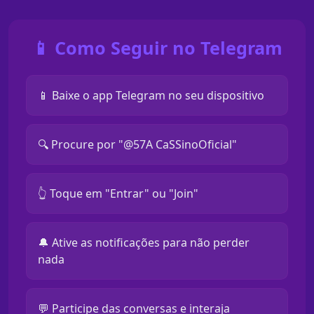
📱 Como Seguir no Telegram
📱 Baixe o app Telegram no seu dispositivo
🔍 Procure por "@57A CaSSinoOficial"
👆 Toque em "Entrar" ou "Join"
🔔 Ative as notificações para não perder
nada
💬 Participe das conversas e interaja