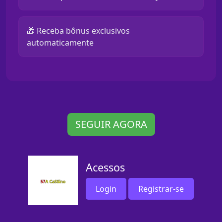
🎁 Receba bônus exclusivos
automaticamente
SEGUIR AGORA
Acessos
Login
Registrar-se