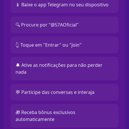
📱 Baixe o app Telegram no seu dispositivo
🔍 Procure por "@57AOficial"
👆 Toque em "Entrar" ou "Join"
🔔 Ative as notificações para não perder
nada
💬 Participe das conversas e interaja
🎁 Receba bônus exclusivos
automaticamente