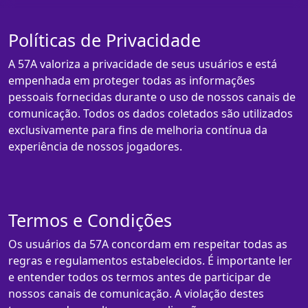
Políticas de Privacidade
A 57A valoriza a privacidade de seus usuários e está
empenhada em proteger todas as informações
pessoais fornecidas durante o uso de nossos canais de
comunicação. Todos os dados coletados são utilizados
exclusivamente para fins de melhoria contínua da
experiência de nossos jogadores.
Termos e Condições
Os usuários da 57A concordam em respeitar todas as
regras e regulamentos estabelecidos. É importante ler
e entender todos os termos antes de participar de
nossos canais de comunicação. A violação destes