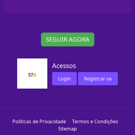
SEGUIR AGORA
Acessos
Login
Registrar-se
Políticas de Privacidade
Termos e Condições
Sitemap