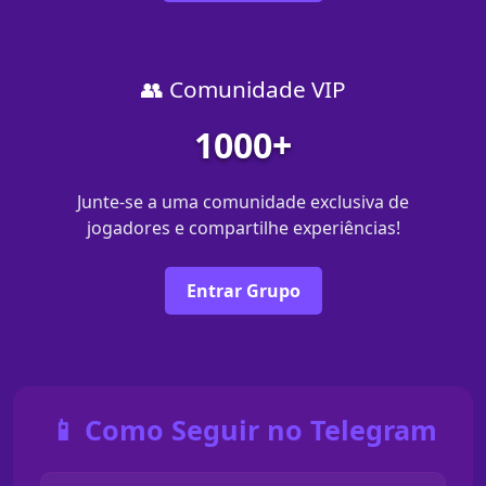
👥 Comunidade VIP
1000+
Junte-se a uma comunidade exclusiva de
jogadores e compartilhe experiências!
Entrar Grupo
📱 Como Seguir no Telegram