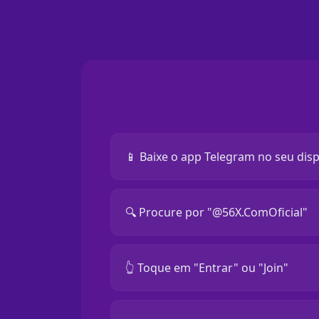
📱 Baixe o app Telegram no seu disp
🔍 Procure por "@56X.ComOficial"
👆 Toque em "Entrar" ou "Join"