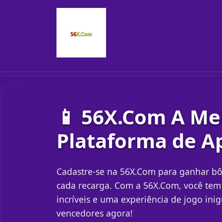
📱 56X.Com A Me
Plataforma de A
Cadastre-se na 56X.Com para ganhar bô
cada recarga. Com a 56X.Com, você tem
incríveis e uma experiência de jogo inig
vencedores agora!