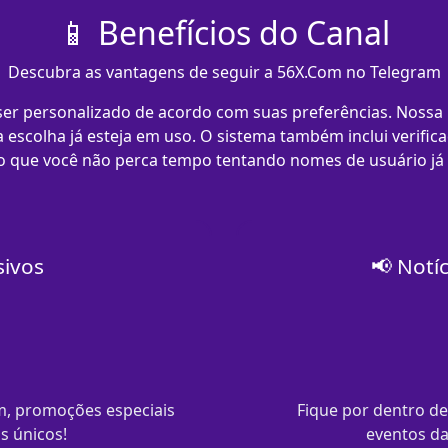
📱 Benefícios do Canal
Descubra as vantagens de seguir a 56X.Com no Telegram
ser personalizado de acordo com suas preferências. Nossa
escolha já esteja em uso. O sistema também inclui verific
o que você não perca tempo tentando nomes de usuário já
sivos
📢 Notí
m, promoções especiais
Fique por dentro d
s únicos!
eventos da