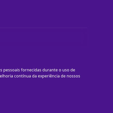
s pessoais fornecidas durante o uso de
elhoria contínua da experiência de nossos