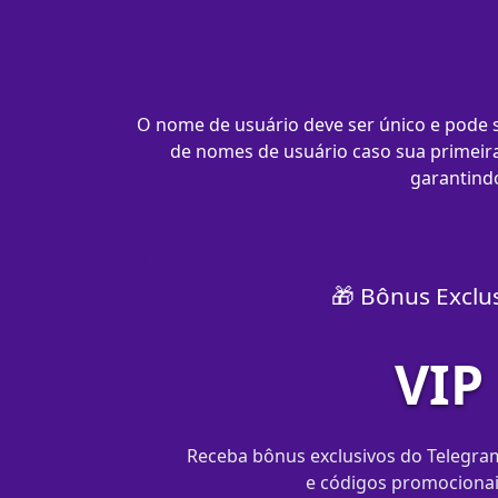
O nome de usuário deve ser único e pode 
de nomes de usuário caso sua primeira 
garantind
🎁 Bônus Exclu
VIP
Receba bônus exclusivos do Telegra
e códigos promocionai