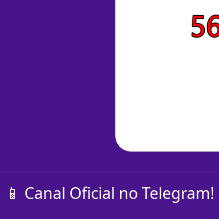
📱 Canal Oficial no Telegram!