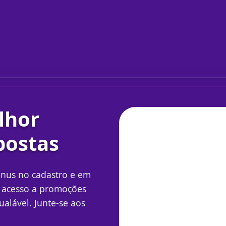
lhor
postas
nus no cadastro e em
 acesso a promoções
ualável. Junte-se aos