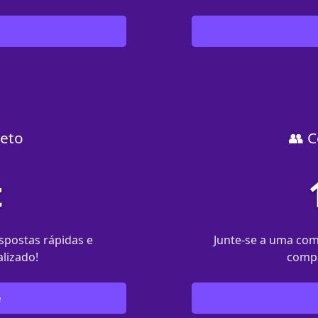
reto
👥 
t
espostas rápidas e
Junte-se a uma com
lizado!
compa
e