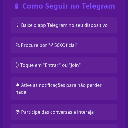
📱 Como Seguir no Telegram
📱 Baixe o app Telegram no seu dispositivo
🔍 Procure por "@56XOficial"
👆 Toque em "Entrar" ou "Join"
🔔 Ative as notificações para não perder
nada
💬 Participe das conversas e interaja