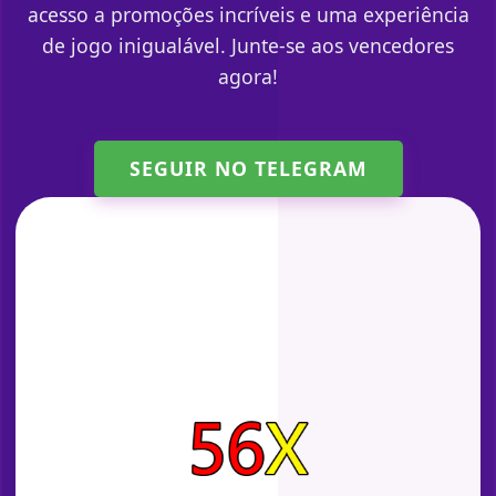
acesso a promoções incríveis e uma experiência
de jogo inigualável. Junte-se aos vencedores
agora!
SEGUIR NO TELEGRAM