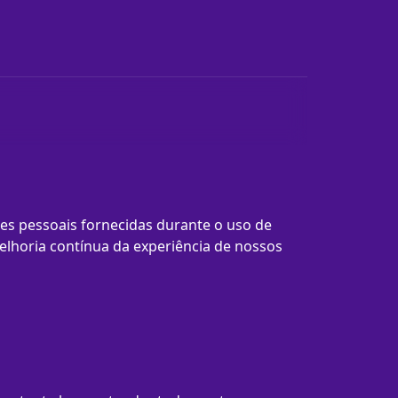
es pessoais fornecidas durante o uso de
elhoria contínua da experiência de nossos