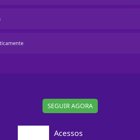
a
aticamente
SEGUIR AGORA
Acessos