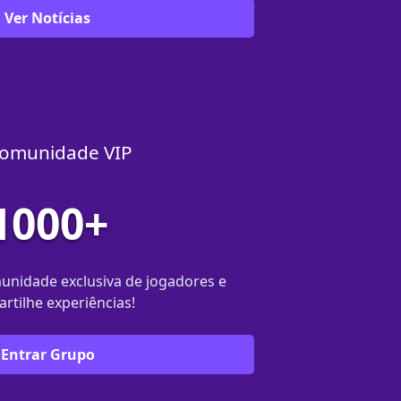
Ver Notícias
Comunidade VIP
1000+
unidade exclusiva de jogadores e
rtilhe experiências!
Entrar Grupo