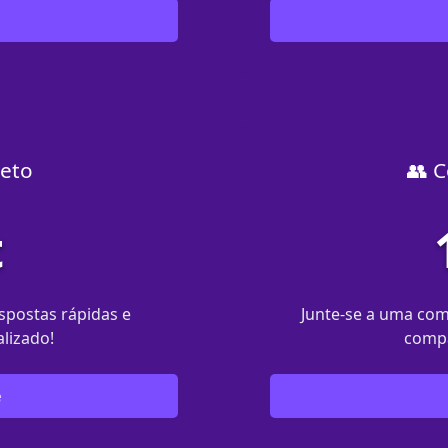
reto
👥 
t
espostas rápidas e
Junte-se a uma com
lizado!
compa
e