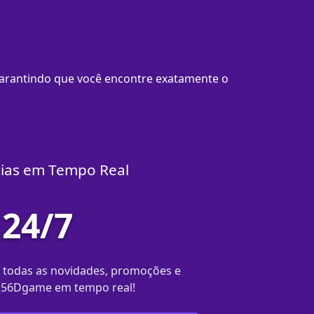
, garantindo que você encontre exatamente o
cias em Tempo Real
24/7
e todas as novidades, promoções e
 56Dgame em tempo real!