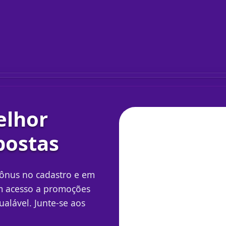
elhor
postas
ônus no cadastro e em
m acesso a promoções
ualável. Junte-se aos