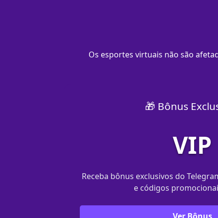
Os esportes virtuais não são afeta
🎁 Bônus Exclu
VIP
Receba bônus exclusivos do Telegra
e códigos promocionai
Ver Bônus