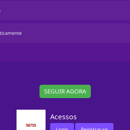
a
aticamente
SEGUIR AGORA
Acessos
Login
Registrar-se