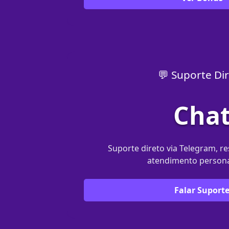
💬 Suporte Di
Cha
Suporte direto via Telegram, r
atendimento persona
Falar Suport