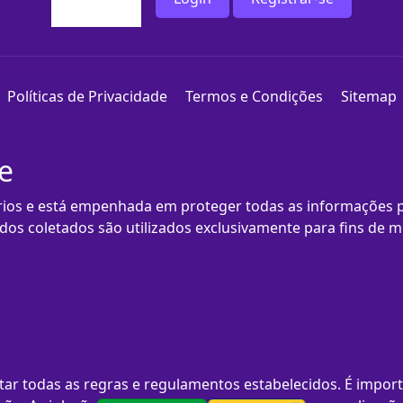
Políticas de Privacidade
Termos e Condições
Sitemap
de
ários e está empenhada em proteger todas as informações 
os coletados são utilizados exclusivamente para fins de m
r todas as regras e regulamentos estabelecidos. É import