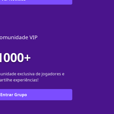
Comunidade VIP
1000+
unidade exclusiva de jogadores e
rtilhe experiências!
Entrar Grupo