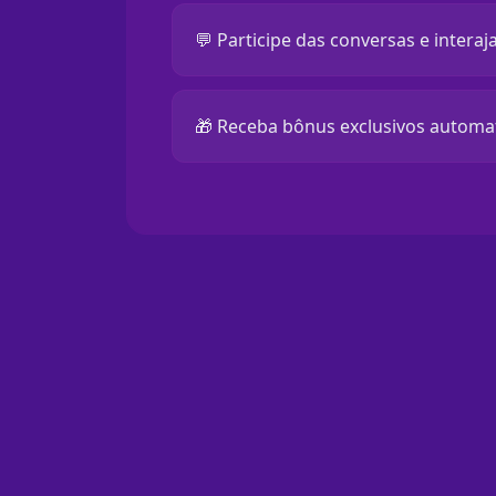
💬 Participe das conversas e interaj
🎁 Receba bônus exclusivos autom