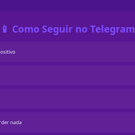
📱 Como Seguir no Telegram
ositivo
erder nada