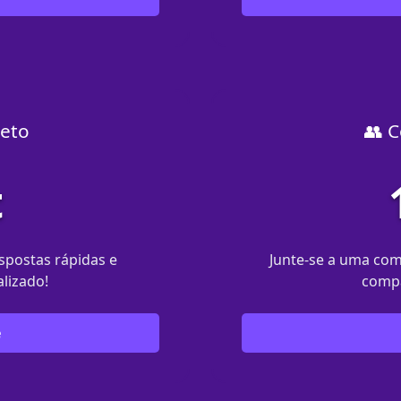
reto
👥 
t
espostas rápidas e
Junte-se a uma com
lizado!
compa
e