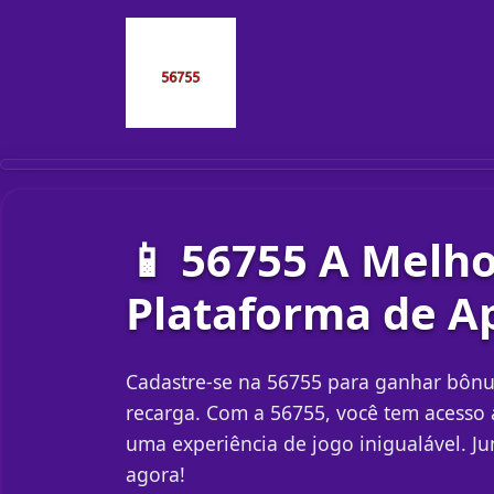
📱 56755 A Melh
Plataforma de A
Cadastre-se na 56755 para ganhar bônu
recarga. Com a 56755, você tem acesso 
uma experiência de jogo inigualável. J
agora!