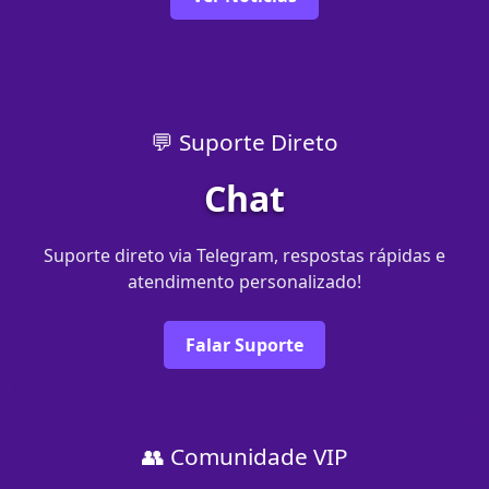
💬 Suporte Direto
Chat
Suporte direto via Telegram, respostas rápidas e
atendimento personalizado!
Falar Suporte
👥 Comunidade VIP