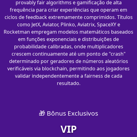
provably fair algorithms e gamificação de alta
frequência para criar experiências que operam em
ciclos de feedback extremamente comprimidos. Títulos
como JetX, Aviator, Plinko, Aviatrix, SpaceXY e
Rocketman empregam modelos matemáticos baseados
em funções exponenciais e distribuições de
probabilidade calibradas, onde multiplicadores
crescem continuamente até um ponto de "crash"
determinado por geradores de números aleatórios
verificáveis via blockchain, permitindo aos jogadores
validar independentemente a fairness de cada
resultado.
🎁 Bônus Exclusivos
VIP