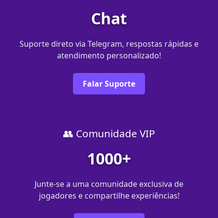
Chat
Suporte direto via Telegram, respostas rápidas e
atendimento personalizado!
Falar Suporte
👥 Comunidade VIP
1000+
Junte-se a uma comunidade exclusiva de
jogadores e compartilhe experiências!