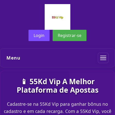
Login
Registrar-se
Menu
📱 55Kd Vip A Melhor
Plataforma de Apostas
Cadastre-se na 55Kd Vip para ganhar bônus no
cadastro e em cada recarga. Com a 55Kd Vip, você