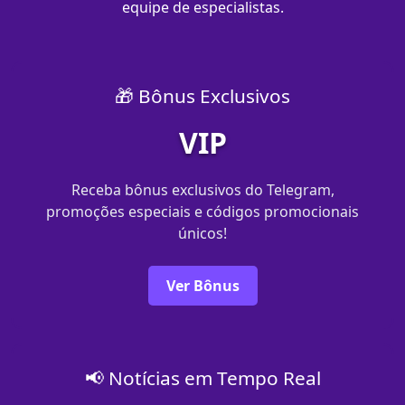
equipe de especialistas.
🎁 Bônus Exclusivos
VIP
Receba bônus exclusivos do Telegram,
promoções especiais e códigos promocionais
únicos!
Ver Bônus
📢 Notícias em Tempo Real