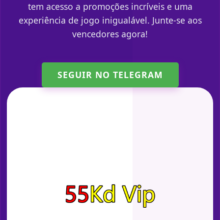
tem acesso a promoções incríveis e uma
experiência de jogo inigualável. Junte-se aos
vencedores agora!
SEGUIR NO TELEGRAM