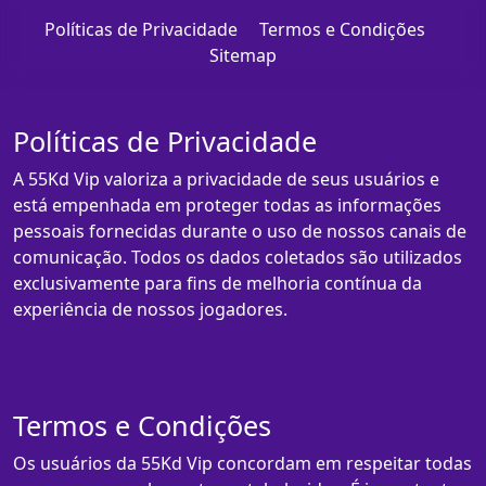
Políticas de Privacidade
Termos e Condições
Sitemap
Políticas de Privacidade
A 55Kd Vip valoriza a privacidade de seus usuários e
está empenhada em proteger todas as informações
pessoais fornecidas durante o uso de nossos canais de
comunicação. Todos os dados coletados são utilizados
exclusivamente para fins de melhoria contínua da
experiência de nossos jogadores.
Termos e Condições
Os usuários da 55Kd Vip concordam em respeitar todas