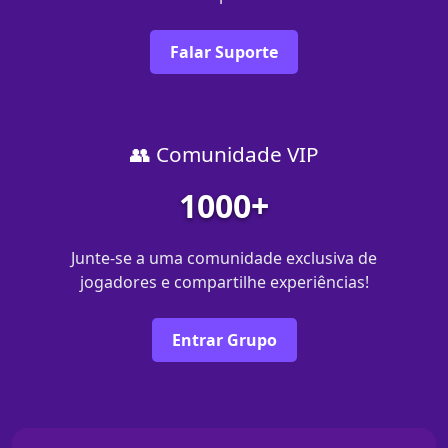
Falar Suporte
👥 Comunidade VIP
1000+
Junte-se a uma comunidade exclusiva de
jogadores e compartilhe experiências!
Entrar Grupo