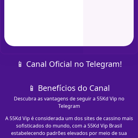
📱 Canal Oficial no Telegram!
📱 Benefícios do Canal
Descubra as vantagens de seguir a 55Kd Vip no
Telegram
A 55Kd Vip é considerada um dos sites de cassino mais
sofisticados do mundo, com a 55Kd Vip Brasil
estabelecendo padrões elevados por meio de sua