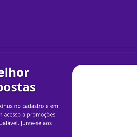
elhor
postas
bônus no cadastro e em
em acesso a promoções
ualável. Junte-se aos