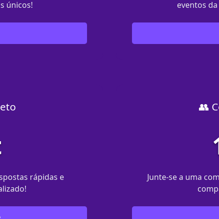
s únicos!
eventos da
reto
👥 
t
espostas rápidas e
Junte-se a uma com
lizado!
compa
e