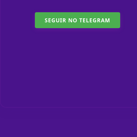
SEGUIR NO TELEGRAM