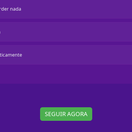
erder nada
a
aticamente
SEGUIR AGORA