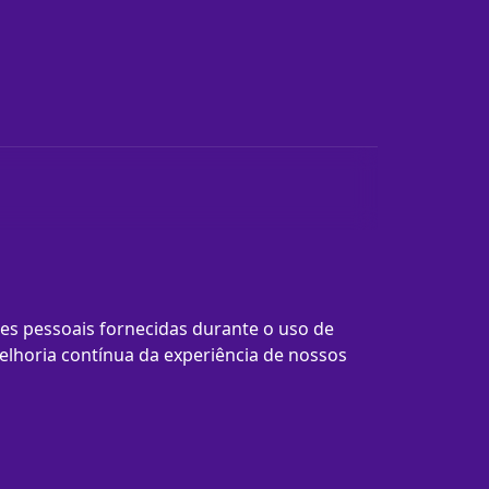
es pessoais fornecidas durante o uso de
elhoria contínua da experiência de nossos