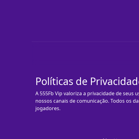
Políticas de Privacida
A 555Fb Vip valoriza a privacidade de seus
nossos canais de comunicação. Todos os dad
jogadores.