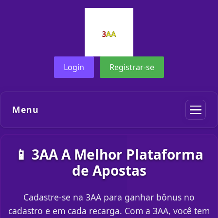
Login
Registrar-se
Menu
📱 3AA A Melhor Plataforma
de Apostas
Cadastre-se na 3AA para ganhar bônus no
cadastro e em cada recarga. Com a 3AA, você tem