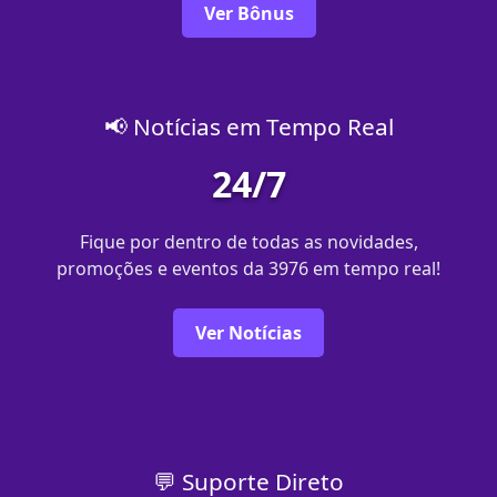
Ver Bônus
📢 Notícias em Tempo Real
24/7
Fique por dentro de todas as novidades,
promoções e eventos da 3976 em tempo real!
Ver Notícias
💬 Suporte Direto