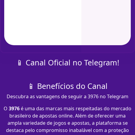
📱 Canal Oficial no Telegram!
📱 Benefícios do Canal
Descubra as vantagens de seguir a 3976 no Telegram
O
3976
é uma das marcas mais respeitadas do mercado
brasileiro de apostas online. Além de oferecer uma
ampla variedade de jogos e apostas, a plataforma se
destaca pelo compromisso inabalável com a proteção