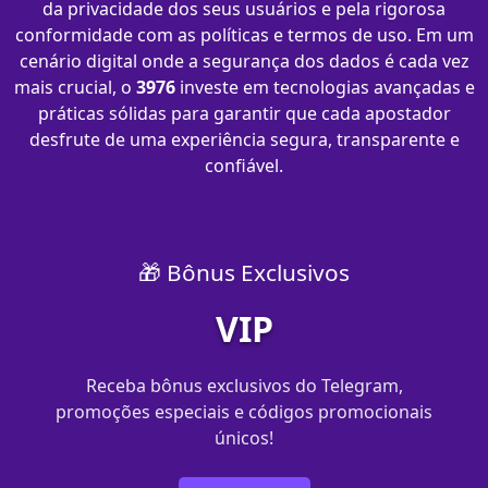
da privacidade dos seus usuários e pela rigorosa
conformidade com as políticas e termos de uso. Em um
cenário digital onde a segurança dos dados é cada vez
mais crucial, o
3976
investe em tecnologias avançadas e
práticas sólidas para garantir que cada apostador
desfrute de uma experiência segura, transparente e
confiável.
🎁 Bônus Exclusivos
VIP
Receba bônus exclusivos do Telegram,
promoções especiais e códigos promocionais
únicos!