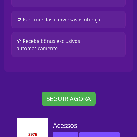
💬 Participe das conversas e interaja
🎁 Receba bônus exclusivos
automaticamente
SEGUIR AGORA
Acessos