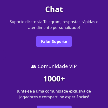
Chat
Suporte direto via Telegram, respostas rápidas e
atendimento personalizado!
Falar Suporte
👥 Comunidade VIP
1000+
Junte-se a uma comunidade exclusiva de
jogadores e compartilhe experiências!