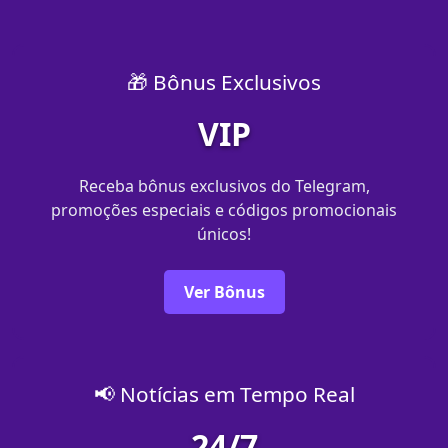
🎁 Bônus Exclusivos
VIP
Receba bônus exclusivos do Telegram,
promoções especiais e códigos promocionais
únicos!
Ver Bônus
📢 Notícias em Tempo Real
24/7