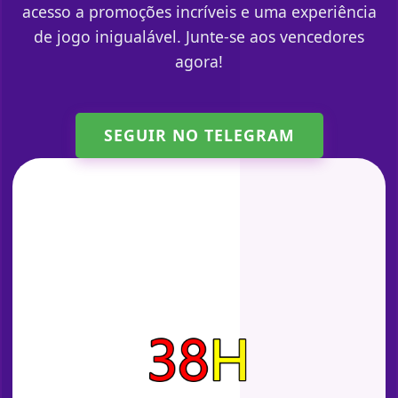
acesso a promoções incríveis e uma experiência
de jogo inigualável. Junte-se aos vencedores
agora!
SEGUIR NO TELEGRAM