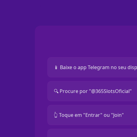
📱 Baixe o app Telegram no seu disp
🔍 Procure por "@365SlotsOficial"
👆 Toque em "Entrar" ou "Join"