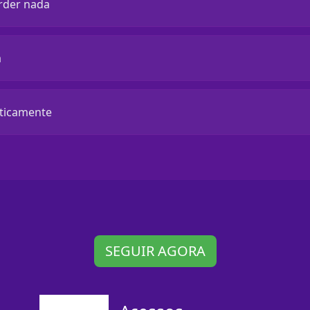
erder nada
a
aticamente
SEGUIR AGORA