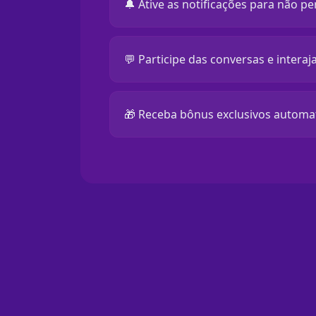
🔔 Ative as notificações para não p
💬 Participe das conversas e interaj
🎁 Receba bônus exclusivos autom