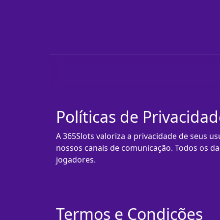
Políticas de Privacida
A 365Slots valoriza a privacidade de seus 
nossos canais de comunicação. Todos os dad
jogadores.
Termos e Condições