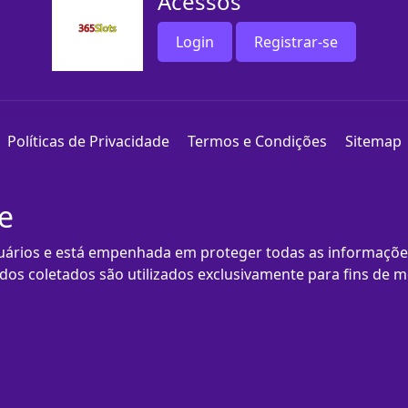
Acessos
Login
Registrar-se
Políticas de Privacidade
Termos e Condições
Sitemap
de
usuários e está empenhada em proteger todas as informaçõe
os coletados são utilizados exclusivamente para fins de m