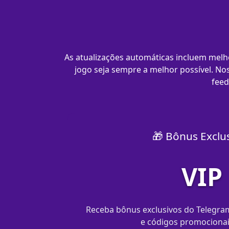
As atualizações automáticas incluem melh
jogo seja sempre a melhor possível. N
feed
🎁 Bônus Exclu
VIP
Receba bônus exclusivos do Telegra
e códigos promocionai