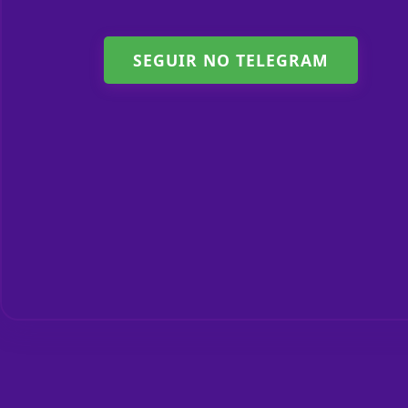
SEGUIR NO TELEGRAM