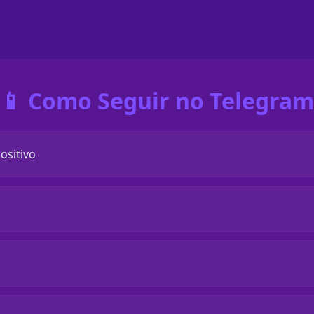
📱 Como Seguir no Telegram
ositivo