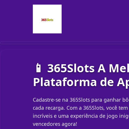
📱 365Slots A Me
Plataforma de A
Cadastre-se na 365Slots para ganhar b
cada recarga. Com a 365Slots, você te
incríveis e uma experiência de jogo inig
vencedores agora!