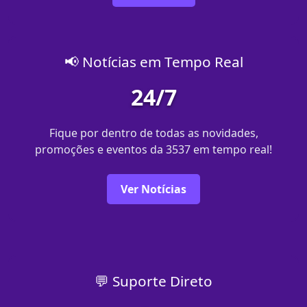
📢 Notícias em Tempo Real
24/7
Fique por dentro de todas as novidades,
promoções e eventos da 3537 em tempo real!
Ver Notícias
💬 Suporte Direto