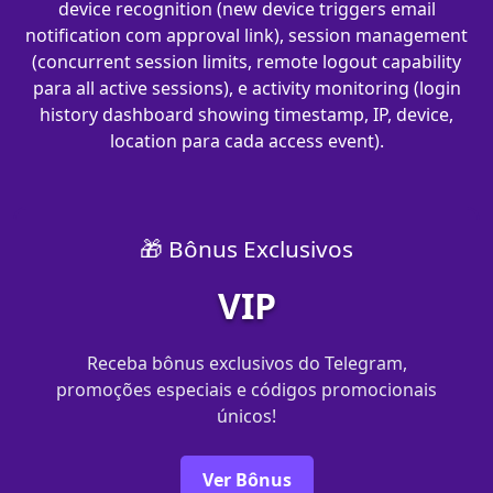
device recognition (new device triggers email
notification com approval link), session management
(concurrent session limits, remote logout capability
para all active sessions), e activity monitoring (login
history dashboard showing timestamp, IP, device,
location para cada access event).
🎁 Bônus Exclusivos
VIP
Receba bônus exclusivos do Telegram,
promoções especiais e códigos promocionais
únicos!
Ver Bônus