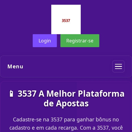
Login
Registrar-se
Menu
📱 3537 A Melhor Plataforma
de Apostas
Cadastre-se na 3537 para ganhar bônus no
cadastro e em cada recarga. Com a 3537, você