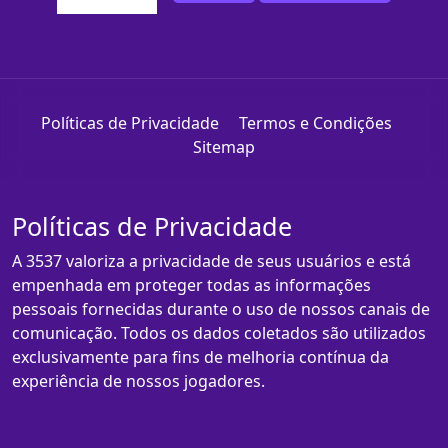
Políticas de Privacidade
Termos e Condições
Sitemap
Políticas de Privacidade
A 3537 valoriza a privacidade de seus usuários e está
empenhada em proteger todas as informações
pessoais fornecidas durante o uso de nossos canais de
comunicação. Todos os dados coletados são utilizados
exclusivamente para fins de melhoria contínua da
experiência de nossos jogadores.