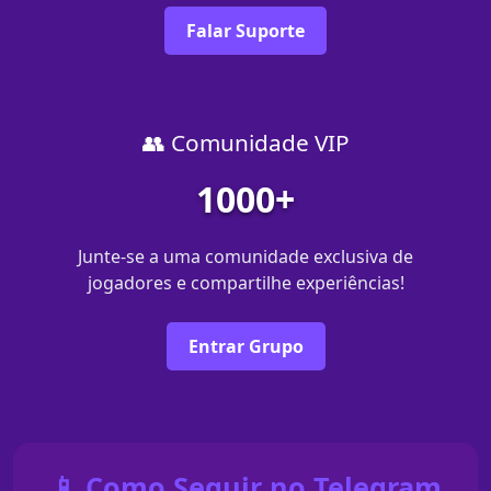
Falar Suporte
👥 Comunidade VIP
1000+
Junte-se a uma comunidade exclusiva de
jogadores e compartilhe experiências!
Entrar Grupo
📱 Como Seguir no Telegram