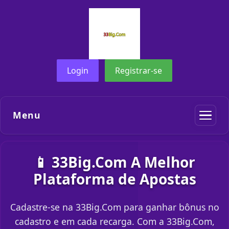
Login
Registrar-se
Menu
📱 33Big.Com A Melhor
Plataforma de Apostas
Cadastre-se na 33Big.Com para ganhar bônus no
cadastro e em cada recarga. Com a 33Big.Com,