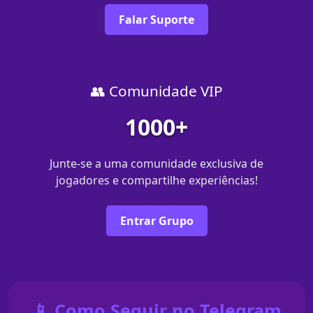
Falar Suporte
👥 Comunidade VIP
1000+
Junte-se a uma comunidade exclusiva de
jogadores e compartilhe experiências!
Entrar Grupo
📱 Como Seguir no Telegram