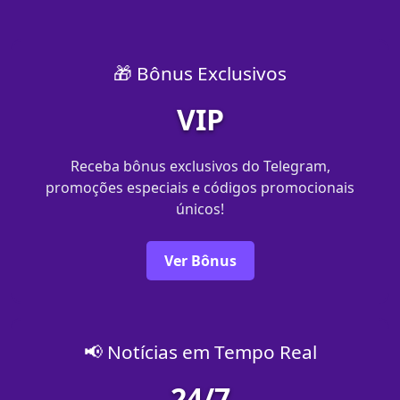
🎁 Bônus Exclusivos
VIP
Receba bônus exclusivos do Telegram,
promoções especiais e códigos promocionais
únicos!
Ver Bônus
📢 Notícias em Tempo Real
24/7