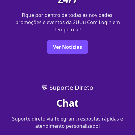
Fique por dentro de todas as novidades,
promoções e eventos da 2UUu Com Login em
tempo real!
Ver Notícias
💬 Suporte Direto
Chat
Suporte direto via Telegram, respostas rápidas e
atendimento personalizado!