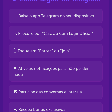
📱 Baixe o app Telegram no seu dispositivo
🔍 Procure por "@2UUu Com LoginOficial"
👆 Toque em "Entrar" ou "Join"
🔔 Ative as notificações para não perder
nada
💬 Participe das conversas e interaja
🎁 Receba bônus exclusivos