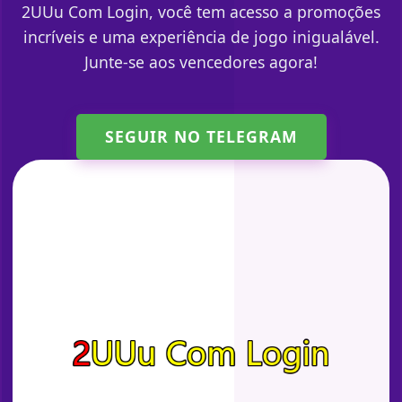
2UUu Com Login, você tem acesso a promoções
incríveis e uma experiência de jogo inigualável.
Junte-se aos vencedores agora!
SEGUIR NO TELEGRAM