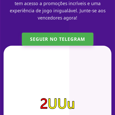
tem acesso a promoções incríveis e uma
experiência de jogo inigualável. Junte-se aos
vencedores agora!
SEGUIR NO TELEGRAM