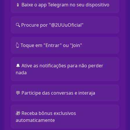
📱 Baixe o app Telegram no seu dispositivo
🔍 Procure por "@2UUuOficial"
👆 Toque em "Entrar" ou "Join"
🔔 Ative as notificações para não perder
nada
💬 Participe das conversas e interaja
🎁 Receba bônus exclusivos
automaticamente