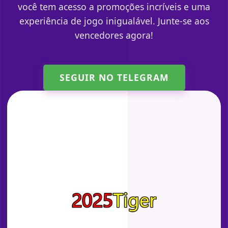
você tem acesso a promoções incríveis e uma
experiência de jogo inigualável. Junte-se aos
vencedores agora!
SEGUIR NO TELEGRAM