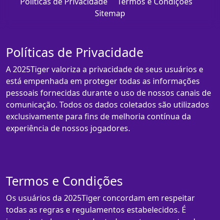
Políticas de Privacidade
Termos e Condições
Sitemap
Políticas de Privacidade
A 2025Tiger valoriza a privacidade de seus usuários e
está empenhada em proteger todas as informações
pessoais fornecidas durante o uso de nossos canais de
comunicação. Todos os dados coletados são utilizados
exclusivamente para fins de melhoria contínua da
experiência de nossos jogadores.
Termos e Condições
Os usuários da 2025Tiger concordam em respeitar
todas as regras e regulamentos estabelecidos. É