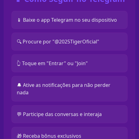
📱 Baixe o app Telegram no seu dispositivo
🔍 Procure por "@2025TigerOficial"
👆 Toque em "Entrar" ou "Join"
🔔 Ative as notificações para não perder
nada
💬 Participe das conversas e interaja
🎁 Receba bônus exclusivos