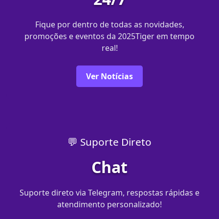
Fique por dentro de todas as novidades,
promoções e eventos da 2025Tiger em tempo
real!
Ver Notícias
💬 Suporte Direto
Chat
Suporte direto via Telegram, respostas rápidas e
atendimento personalizado!