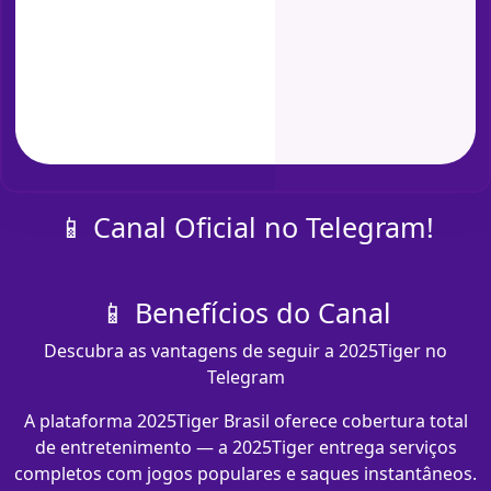
📱 Canal Oficial no Telegram!
📱 Benefícios do Canal
Descubra as vantagens de seguir a 2025Tiger no
Telegram
A plataforma 2025Tiger Brasil oferece cobertura total
de entretenimento — a 2025Tiger entrega serviços
completos com jogos populares e saques instantâneos.