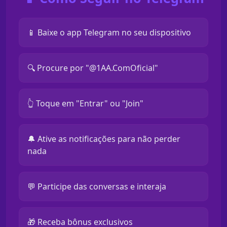
📱 Baixe o app Telegram no seu dispositivo
🔍 Procure por "@1AA.ComOficial"
👆 Toque em "Entrar" ou "Join"
🔔 Ative as notificações para não perder
nada
💬 Participe das conversas e interaja
🎁 Receba bônus exclusivos