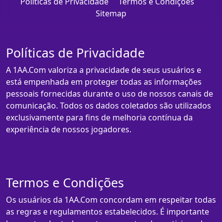
Políticas de Privacidade
Termos e Condições
Sitemap
Políticas de Privacidade
A 1AA.Com valoriza a privacidade de seus usuários e
está empenhada em proteger todas as informações
pessoais fornecidas durante o uso de nossos canais de
comunicação. Todos os dados coletados são utilizados
exclusivamente para fins de melhoria contínua da
experiência de nossos jogadores.
Termos e Condições
Os usuários da 1AA.Com concordam em respeitar todas
as regras e regulamentos estabelecidos. É importante