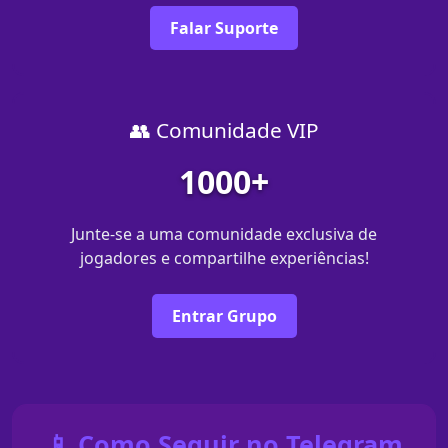
Falar Suporte
👥 Comunidade VIP
1000+
Junte-se a uma comunidade exclusiva de
jogadores e compartilhe experiências!
Entrar Grupo
📱 Como Seguir no Telegram