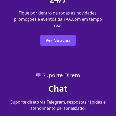
Fique por dentro de todas as novidades,
promoções e eventos da 1AA.Com em tempo
real!
Ver Notícias
💬 Suporte Direto
Chat
Suporte direto via Telegram, respostas rápidas e
atendimento personalizado!