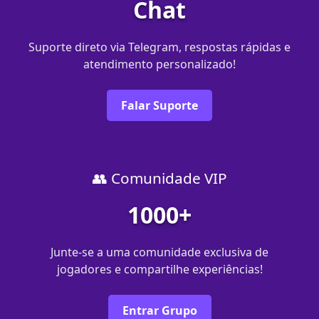
Chat
Suporte direto via Telegram, respostas rápidas e
atendimento personalizado!
Falar Suporte
👥 Comunidade VIP
1000+
Junte-se a uma comunidade exclusiva de
jogadores e compartilhe experiências!
Entrar Grupo