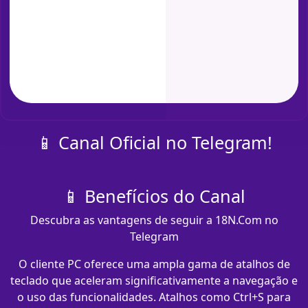
📱 Canal Oficial no Telegram!
📱 Benefícios do Canal
Descubra as vantagens de seguir a 18N.Com no
Telegram
O cliente PC oferece uma ampla gama de atalhos de
teclado que aceleram significativamente a navegação e
o uso das funcionalidades. Atalhos como Ctrl+S para