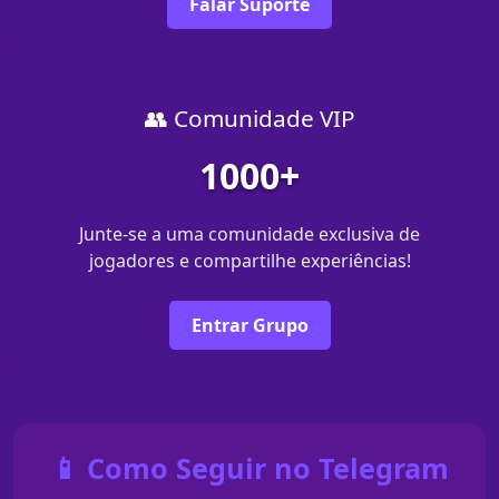
Falar Suporte
👥 Comunidade VIP
1000+
Junte-se a uma comunidade exclusiva de
jogadores e compartilhe experiências!
Entrar Grupo
📱 Como Seguir no Telegram