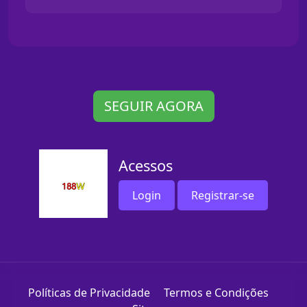
SEGUIR AGORA
Acessos
Login
Registrar-se
Políticas de Privacidade
Termos e Condições