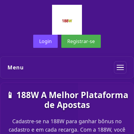
Login
Registrar-se
Menu
📱 188W A Melhor Plataforma
de Apostas
Cadastre-se na 188W para ganhar bônus no
cadastro e em cada recarga. Com a 188W, você