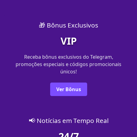
🎁 Bônus Exclusivos
VIP
Receba bônus exclusivos do Telegram,
promoções especiais e códigos promocionais
únicos!
Ver Bônus
📢 Notícias em Tempo Real
24/7