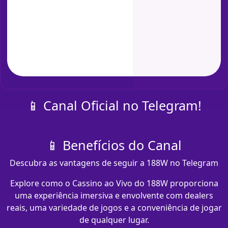
📱 Canal Oficial no Telegram!
📱 Benefícios do Canal
Descubra as vantagens de seguir a 188W no Telegram
Explore como o Cassino ao Vivo do 188W proporciona
uma experiência imersiva e envolvente com dealers
reais, uma variedade de jogos e a conveniência de jogar
de qualquer lugar.