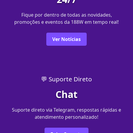
Fique por dentro de todas as novidades,
promoções e eventos da 188W em tempo real!
Ver Notícias
💬 Suporte Direto
Chat
Suporte direto via Telegram, respostas rápidas e
atendimento personalizado!