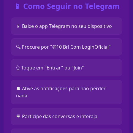
📱 Como Seguir no Telegram
📱 Baixe o app Telegram no seu dispositivo
🔍 Procure por "@10 Brl Com LoginOficial"
👆 Toque em "Entrar" ou "Join"
🔔 Ative as notificações para não perder
nada
💬 Participe das conversas e interaja