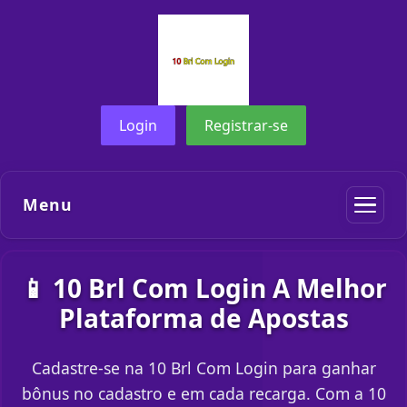
Login
Registrar-se
Menu
📱 10 Brl Com Login A Melhor
Plataforma de Apostas
Cadastre-se na 10 Brl Com Login para ganhar
bônus no cadastro e em cada recarga. Com a 10